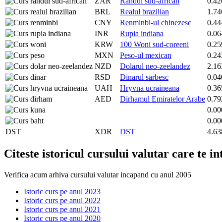
ZAR
Randul sud-african
0.42
BRL
Realul brazilian
1.74
CNY
Renminbi-ul chinezesc
0.44
INR
Rupia indiana
0.06
KRW
100 Woni sud-coreeni
0.25
MXN
Peso-ul mexican
0.24
NZD
Dolarul neo-zeelandez
2.16
RSD
Dinarul sarbesc
0.04
UAH
Hryvna ucraineana
0.36
AED
Dirhamul Emiratelor Arabe
0.79
0.00
0.00
DST
XDR
DST
4.63
Citeste istoricul cursului valutar care te i
Verifica acum arhiva cursului valutar incapand cu anul 2005
Istoric curs pe anul 2023
Istoric curs pe anul 2022
Istoric curs pe anul 2021
Istoric curs pe anul 2020