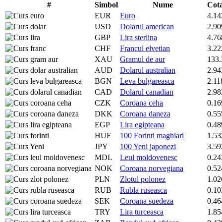
#
Simbol
Nume
Cot
EUR
Euro
4.14
USD
Dolarul american
2.90
GBP
Lira sterlina
4.76
CHF
Francul elvetian
3.22
XAU
Gramul de aur
133.
AUD
Dolarul australian
2.94
BGN
Leva bulgareasca
2.11
CAD
Dolarul canadian
2.98
CZK
Coroana ceha
0.16
DKK
Coroana daneza
0.55
EGP
Lira egipteana
0.48
HUF
100 Forinti maghiari
1.53
JPY
100 Yeni japonezi
3.59
MDL
Leul moldovenesc
0.24
NOK
Coroana norvegiana
0.52
PLN
Zlotul polonez
1.02
RUB
Rubla ruseasca
0.10
SEK
Coroana suedeza
0.46
TRY
Lira turceasca
1.85