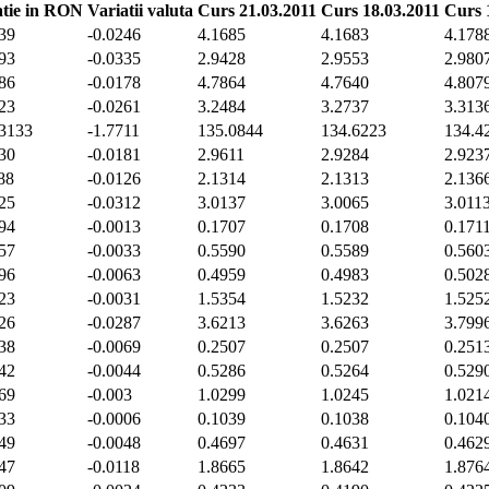
atie in RON
Variatii valuta
Curs 21.03.2011
Curs 18.03.2011
Curs 
39
-0.0246
4.1685
4.1683
4.178
93
-0.0335
2.9428
2.9553
2.980
86
-0.0178
4.7864
4.7640
4.807
23
-0.0261
3.2484
3.2737
3.313
3133
-1.7711
135.0844
134.6223
134.4
30
-0.0181
2.9611
2.9284
2.923
88
-0.0126
2.1314
2.1313
2.136
25
-0.0312
3.0137
3.0065
3.011
94
-0.0013
0.1707
0.1708
0.171
57
-0.0033
0.5590
0.5589
0.560
96
-0.0063
0.4959
0.4983
0.502
23
-0.0031
1.5354
1.5232
1.525
26
-0.0287
3.6213
3.6263
3.799
38
-0.0069
0.2507
0.2507
0.251
42
-0.0044
0.5286
0.5264
0.529
69
-0.003
1.0299
1.0245
1.021
33
-0.0006
0.1039
0.1038
0.104
49
-0.0048
0.4697
0.4631
0.462
47
-0.0118
1.8665
1.8642
1.876