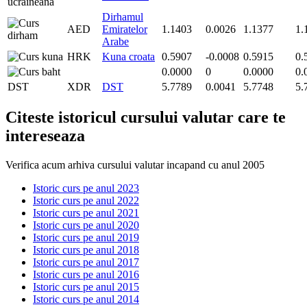
Dirhamul
AED
Emiratelor
1.1403
0.0026
1.1377
1.
Arabe
HRK
Kuna croata
0.5907
-0.0008
0.5915
0.
0.0000
0
0.0000
0.
DST
XDR
DST
5.7789
0.0041
5.7748
5.
Citeste istoricul cursului valutar care te
intereseaza
Verifica acum arhiva cursului valutar incapand cu anul 2005
Istoric curs pe anul 2023
Istoric curs pe anul 2022
Istoric curs pe anul 2021
Istoric curs pe anul 2020
Istoric curs pe anul 2019
Istoric curs pe anul 2018
Istoric curs pe anul 2017
Istoric curs pe anul 2016
Istoric curs pe anul 2015
Istoric curs pe anul 2014