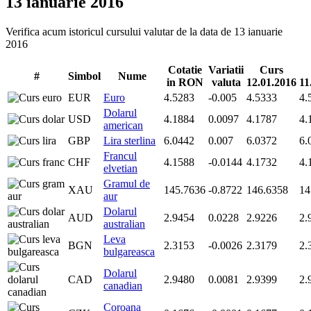
13 ianuarie 2016
Verifica acum istoricul cursului valutar de la data de 13 ianuarie
2016
Cotatie
Variatii
Curs
#
Simbol
Nume
in RON
valuta
12.01.2016
11
EUR
Euro
4.5283
-0.005
4.5333
4.
Dolarul
USD
4.1884
0.0097
4.1787
4.
american
GBP
Lira sterlina
6.0442
0.007
6.0372
6.
Francul
CHF
4.1588
-0.0144
4.1732
4.
elvetian
Gramul de
XAU
145.7636
-0.8722
146.6358
14
aur
Dolarul
AUD
2.9454
0.0228
2.9226
2.
australian
Leva
BGN
2.3153
-0.0026
2.3179
2.
bulgareasca
Dolarul
CAD
2.9480
0.0081
2.9399
2.
canadian
Coroana