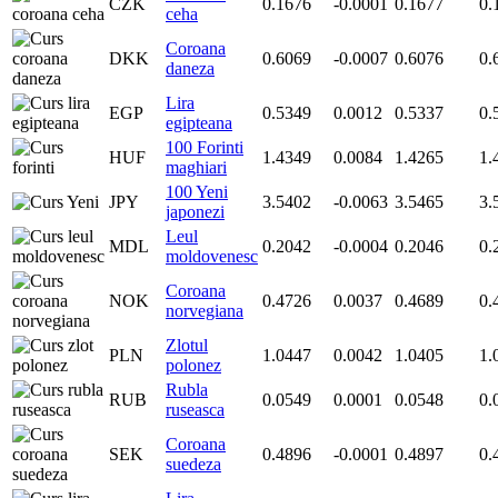
CZK
0.1676
-0.0001
0.1677
0.
ceha
Coroana
DKK
0.6069
-0.0007
0.6076
0.
daneza
Lira
EGP
0.5349
0.0012
0.5337
0.
egipteana
100 Forinti
HUF
1.4349
0.0084
1.4265
1.
maghiari
100 Yeni
JPY
3.5402
-0.0063
3.5465
3.
japonezi
Leul
MDL
0.2042
-0.0004
0.2046
0.
moldovenesc
Coroana
NOK
0.4726
0.0037
0.4689
0.
norvegiana
Zlotul
PLN
1.0447
0.0042
1.0405
1.
polonez
Rubla
RUB
0.0549
0.0001
0.0548
0.
ruseasca
Coroana
SEK
0.4896
-0.0001
0.4897
0.
suedeza