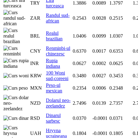
Lira
TRY
1.3886
0.0089
1.3797
1.
turceasca
Randul sud-
ZAR
0.2543
0.0028
0.2515
0.
african
Realul
BRL
1.0406
0.0099
1.0307
1.
brazilian
Renminbi-ul
CNY
0.6370
0.0017
0.6353
0.
chinezesc
Rupia
INR
0.0627
0.0002
0.0625
0.
indiana
100 Woni
KRW
0.3480
0.0027
0.3453
0.
sud-coreeni
Peso-ul
MXN
0.2354
0.0006
0.2348
0.
mexican
Dolarul neo-
NZD
2.7496
0.0139
2.7357
2.
zeelandez
Dinarul
RSD
0.0370
-0.0001
0.0371
0.
sarbesc
Hryvna
UAH
0.1804
-0.0001
0.1805
0.
ucraineana