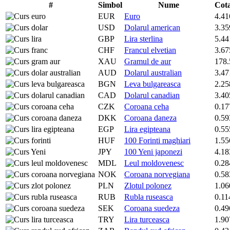
#
Simbol
Nume
Cot
EUR
Euro
4.41
USD
Dolarul american
3.35
GBP
Lira sterlina
5.44
CHF
Francul elvetian
3.67
XAU
Gramul de aur
178.
AUD
Dolarul australian
3.47
BGN
Leva bulgareasca
2.25
CAD
Dolarul canadian
3.40
CZK
Coroana ceha
0.17
DKK
Coroana daneza
0.59
EGP
Lira egipteana
0.55
HUF
100 Forinti maghiari
1.55
JPY
100 Yeni japonezi
4.18
MDL
Leul moldovenesc
0.28
NOK
Coroana norvegiana
0.58
PLN
Zlotul polonez
1.06
RUB
Rubla ruseasca
0.11
SEK
Coroana suedeza
0.49
TRY
Lira turceasca
1.90