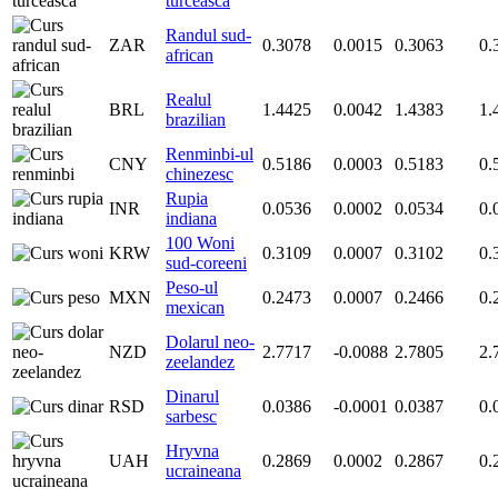
turceasca
Randul sud-
ZAR
0.3078
0.0015
0.3063
0.
african
Realul
BRL
1.4425
0.0042
1.4383
1.
brazilian
Renminbi-ul
CNY
0.5186
0.0003
0.5183
0.
chinezesc
Rupia
INR
0.0536
0.0002
0.0534
0.
indiana
100 Woni
KRW
0.3109
0.0007
0.3102
0.
sud-coreeni
Peso-ul
MXN
0.2473
0.0007
0.2466
0.
mexican
Dolarul neo-
NZD
2.7717
-0.0088
2.7805
2.
zeelandez
Dinarul
RSD
0.0386
-0.0001
0.0387
0.
sarbesc
Hryvna
UAH
0.2869
0.0002
0.2867
0.
ucraineana