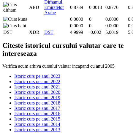
Dirhamul
AED
Emiratelor
0.8789
0.0013
0.8776
0.
Arabe
0.0000
0
0.0000
0.
0.0000
0
0.0000
0.
DST
XDR
DST
4.9999
-0.002
5.0019
5.
Citeste istoricul cursului valutar care te
intereseaza
Verifica acum arhiva cursului valutar incapand cu anul 2005
Istoric curs pe anul 2023
Istoric curs pe anul 2022
Istoric curs pe anul 2021
Istoric curs pe anul 2020
Istoric curs pe anul 2019
Istoric curs pe anul 2018
Istoric curs pe anul 2017
Istoric curs pe anul 2016
Istoric curs pe anul 2015
Istoric curs pe anul 2014
Istoric curs pe anul 2013