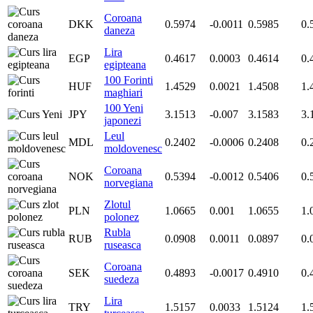
Coroana
DKK
0.5974
-0.0011
0.5985
0.
daneza
Lira
EGP
0.4617
0.0003
0.4614
0.
egipteana
100 Forinti
HUF
1.4529
0.0021
1.4508
1.
maghiari
100 Yeni
JPY
3.1513
-0.007
3.1583
3.
japonezi
Leul
MDL
0.2402
-0.0006
0.2408
0.
moldovenesc
Coroana
NOK
0.5394
-0.0012
0.5406
0.
norvegiana
Zlotul
PLN
1.0665
0.001
1.0655
1.
polonez
Rubla
RUB
0.0908
0.0011
0.0897
0.
ruseasca
Coroana
SEK
0.4893
-0.0017
0.4910
0.
suedeza
Lira
TRY
1.5157
0.0033
1.5124
1.