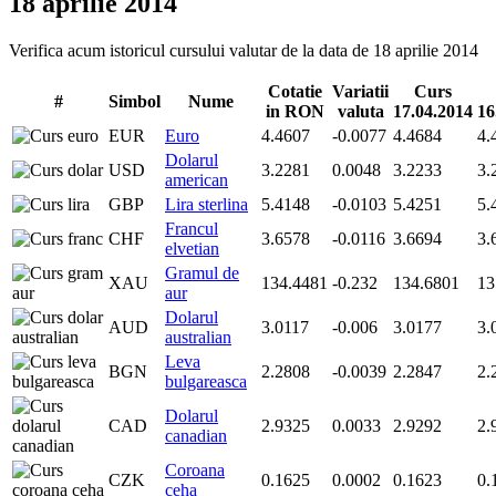
18 aprilie 2014
Verifica acum istoricul cursului valutar de la data de 18 aprilie 2014
Cotatie
Variatii
Curs
#
Simbol
Nume
in RON
valuta
17.04.2014
16
EUR
Euro
4.4607
-0.0077
4.4684
4.
Dolarul
USD
3.2281
0.0048
3.2233
3.
american
GBP
Lira sterlina
5.4148
-0.0103
5.4251
5.
Francul
CHF
3.6578
-0.0116
3.6694
3.
elvetian
Gramul de
XAU
134.4481
-0.232
134.6801
13
aur
Dolarul
AUD
3.0117
-0.006
3.0177
3.
australian
Leva
BGN
2.2808
-0.0039
2.2847
2.
bulgareasca
Dolarul
CAD
2.9325
0.0033
2.9292
2.
canadian
Coroana
CZK
0.1625
0.0002
0.1623
0.
ceha