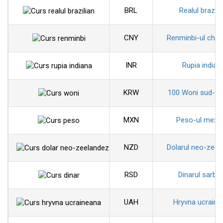
BRL
Realul brazili
CNY
Renminbi-ul chin
INR
Rupia indian
KRW
100 Woni sud-co
MXN
Peso-ul mexi
NZD
Dolarul neo-zeel
RSD
Dinarul sarbe
UAH
Hryvna ucraine