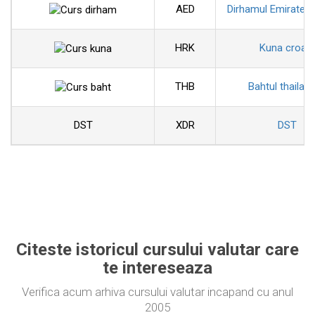
AED
Dirhamul Emiratelo
HRK
Kuna croat
THB
Bahtul thailan
DST
XDR
DST
Citeste istoricul cursului valutar care
te intereseaza
Verifica acum arhiva cursului valutar incapand cu anul
2005