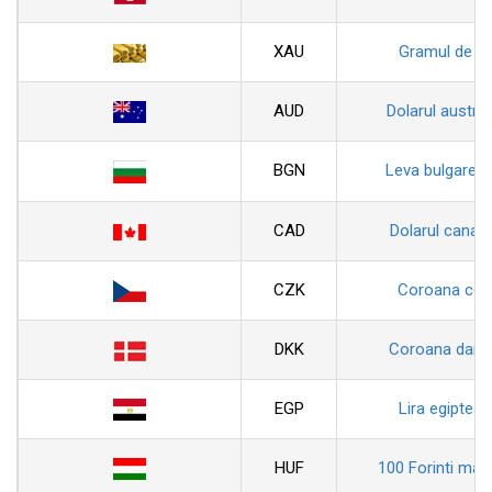
XAU
Gramul de au
AUD
Dolarul austral
BGN
Leva bulgarea
CAD
Dolarul canad
CZK
Coroana ceh
DKK
Coroana dane
EGP
Lira egiptean
HUF
100 Forinti magh