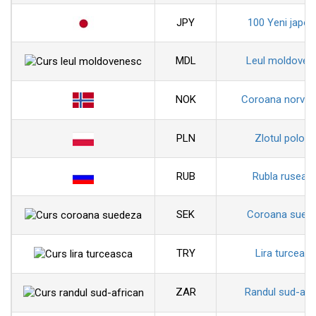
JPY
100 Yeni japon
MDL
Leul moldoven
NOK
Coroana norveg
PLN
Zlotul polon
RUB
Rubla ruseas
SEK
Coroana sued
TRY
Lira turceas
ZAR
Randul sud-afr